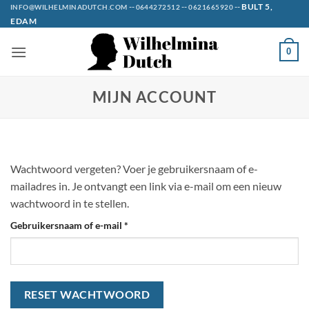
Ga
--
--
--
BULT 5,
INFO@WILHELMINADUTCH.COM
0644272512
0621665920
EDAM
naar
inhoud
0
MIJN ACCOUNT
Wachtwoord vergeten? Voer je gebruikersnaam of e-
mailadres in. Je ontvangt een link via e-mail om een nieuw
wachtwoord in te stellen.
Vereist
Gebruikersnaam of e-mail
*
RESET WACHTWOORD