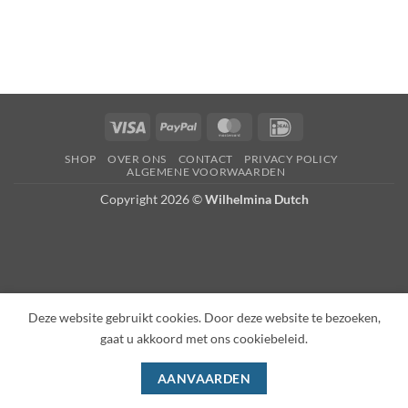
Visa
PayPal
MasterCard
IDeal
SHOP
OVER ONS
CONTACT
PRIVACY POLICY
ALGEMENE VOORWAARDEN
Copyright 2026 ©
Wilhelmina Dutch
Deze website gebruikt cookies. Door deze website te bezoeken,
gaat u akkoord met ons cookiebeleid.
AANVAARDEN