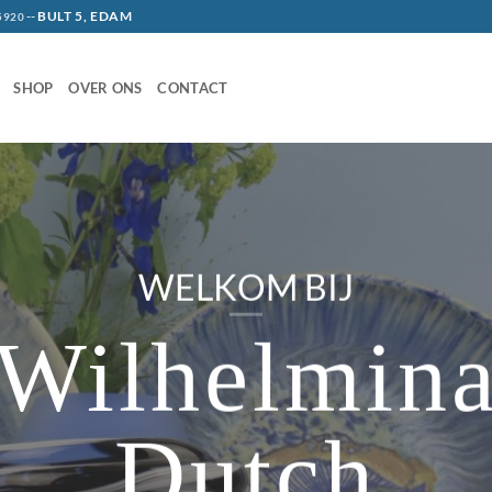
--
BULT 5, EDAM
5920
SHOP
OVER ONS
CONTACT
WELKOM BIJ
Wilhelmin
Dutch