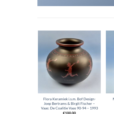
ERKOCHT
+
+
Nouveau broche –
Flora Keramiek i.s.m. Bof Design-
0 – 1930 – verkocht
Joep Bertrams & Birgit Fischer –
 Sold
Vaas: De Coalitie Vaas 90-94 – 1993
5,00
€
100,00