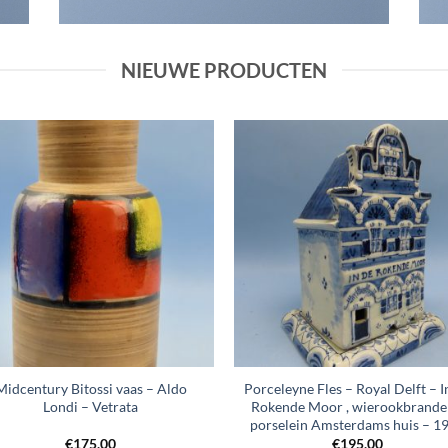
NIEUWE PRODUCTEN
+
Midcentury Bitossi vaas – Aldo
Porceleyne Fles – Royal Delft – I
Londi – Vetrata
Rokende Moor , wierookbrande
porselein Amsterdams huis – 1
€
175,00
€
195,00