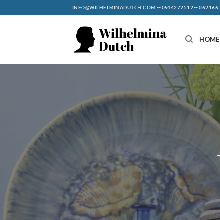
Ga
--
--
INFO@WILHELMINADUTCH.COM
0644272512
062166
naar
inhoud
HOME