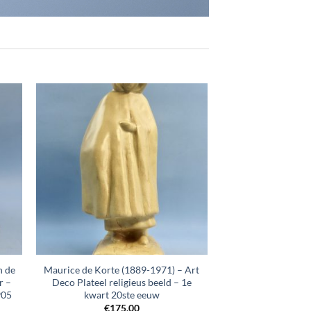
+
n de
Maurice de Korte (1889-1971) – Art
r –
Deco Plateel religieus beeld – 1e
905
kwart 20ste eeuw
€
175,00