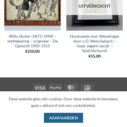
UITVERKOCHT
Willy Sluiter (1873-1949) –
Houtsnede voor Wendingen
Inkttekening – origineel – De
door L.O. Wenckebach –
Optocht 1905-1915
‘Isaac zegent Jacob’ –
Sold/Verkocht
€
250,00
€
55,00
Visa
PayPal
MasterCard
IDeal
SHOP
OVER ONS
CONTACT
PRIVACY POLICY
Deze website gebruikt cookies. Door deze website te bezoeken,
ALGEMENE VOORWAARDEN
gaat u akkoord met ons cookiebeleid.
Copyright 2026 ©
Wilhelmina Dutch
AANVAARDEN