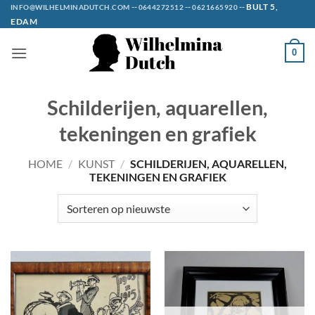
Ga
--
--
--
BULT 5,
INFO@WILHELMINADUTCH.COM
0644272512
0621665920
EDAM
naar
inhoud
0
Schilderijen, aquarellen,
tekeningen en grafiek
HOME
/
KUNST
/
SCHILDERIJEN, AQUARELLEN,
TEKENINGEN EN GRAFIEK