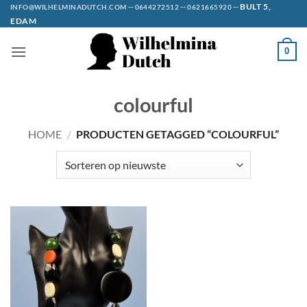
Ga
--
--
--
BULT 5,
INFO@WILHELMINADUTCH.COM
0644272512
0621665920
EDAM
naar
inhoud
0
colourful
HOME
/
PRODUCTEN GETAGGED “COLOURFUL”