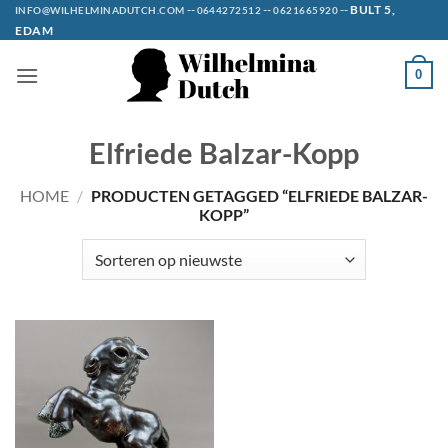
Ga
--
--
--
BULT 5,
INFO@WILHELMINADUTCH.COM
0644272512
0621665920
EDAM
naar
inhoud
0
Elfriede Balzar-Kopp
HOME
/
PRODUCTEN GETAGGED “ELFRIEDE BALZAR-
KOPP”