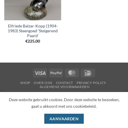
Elfriede Balzar-Kopp (1904-
1983) Steengoed ‘Steigerend
Paard’
€
225,00
Visa
PayPal
MasterCard
IDeal
SHOP
OVER ONS
CONTACT
PRIVACY POLICY
ALGEMENE VOORWAARDEN
Copyright 2026 ©
Wilhelmina Dutch
Deze website gebruikt cookies. Door deze website te bezoeken,
gaat u akkoord met ons cookiebeleid.
AANVAARDEN