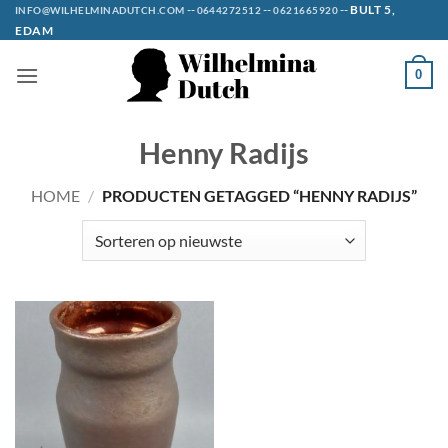
Ga
--
--
--
BULT 5,
INFO@WILHELMINADUTCH.COM
0644272512
0621665920
EDAM
naar
inhoud
0
Henny Radijs
HOME
/
PRODUCTEN GETAGGED “HENNY RADIJS”