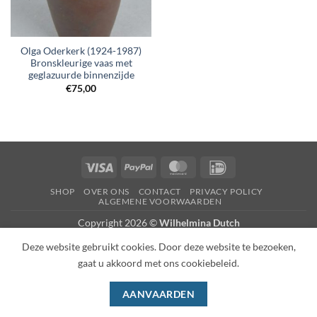
Olga Oderkerk (1924-1987)
Bronskleurige vaas met
geglazuurde binnenzijde
€
75,00
Visa
PayPal
MasterCard
IDeal
SHOP
OVER ONS
CONTACT
PRIVACY POLICY
ALGEMENE VOORWAARDEN
Copyright 2026 ©
Wilhelmina Dutch
Deze website gebruikt cookies. Door deze website te bezoeken,
gaat u akkoord met ons cookiebeleid.
AANVAARDEN