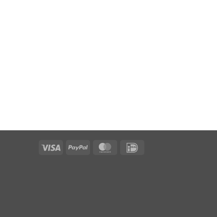
Visa
PayPal
MasterCard
IDeal