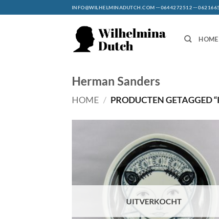
Ga
--
--
INFO@WILHELMINADUTCH.COM
0644272512
062166
naar
inhoud
HOME
Herman Sanders
HOME
/
PRODUCTEN GETAGGED “
UITVERKOCHT