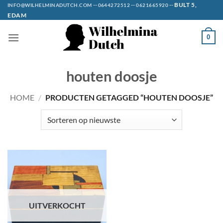
Ga
--
--
--
BULT 5,
INFO@WILHELMINADUTCH.COM
0644272512
0621665920
EDAM
naar
inhoud
0
houten doosje
HOME
/
PRODUCTEN GETAGGED “HOUTEN DOOSJE”
UITVERKOCHT