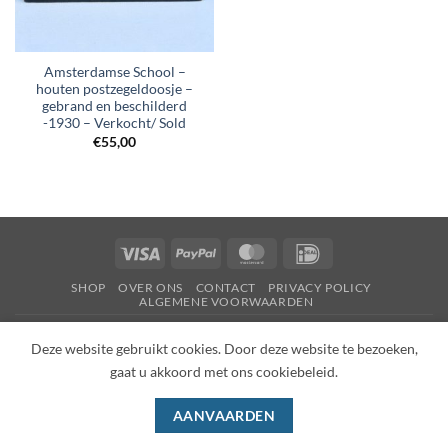
Amsterdamse School –
houten postzegeldoosje –
gebrand en beschilderd
-1930 – Verkocht/ Sold
€
55,00
Visa
PayPal
MasterCard
IDeal
SHOP
OVER ONS
CONTACT
PRIVACY POLICY
ALGEMENE VOORWAARDEN
Copyright 2026 ©
Wilhelmina Dutch
Deze website gebruikt cookies. Door deze website te bezoeken,
gaat u akkoord met ons cookiebeleid.
AANVAARDEN