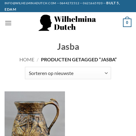
Ga
--
--
--
BULT 5,
INFO@WILHELMINADUTCH.COM
0644272512
0621665920
EDAM
naar
inhoud
0
Jasba
HOME
/
PRODUCTEN GETAGGED “JASBA”