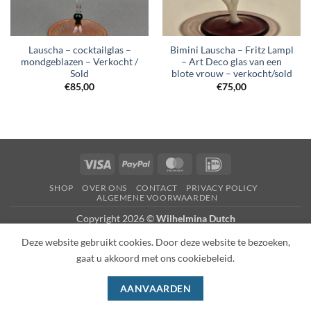
Lauscha – cocktailglas –
Bimini Lauscha – Fritz Lampl
mondgeblazen – Verkocht /
– Art Deco glas van een
Sold
blote vrouw – verkocht/sold
€
85,00
€
75,00
Visa
PayPal
MasterCard
IDeal
SHOP
OVER ONS
CONTACT
PRIVACY POLICY
ALGEMENE VOORWAARDEN
Copyright 2026 ©
Wilhelmina Dutch
Deze website gebruikt cookies. Door deze website te bezoeken,
gaat u akkoord met ons cookiebeleid.
AANVAARDEN