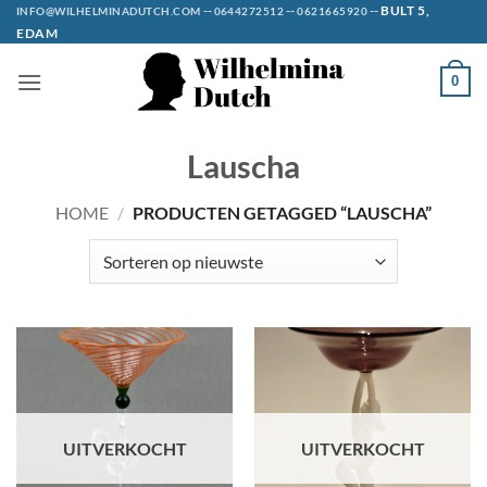
Ga
--
--
--
BULT 5,
INFO@WILHELMINADUTCH.COM
0644272512
0621665920
EDAM
naar
inhoud
0
Lauscha
HOME
/
PRODUCTEN GETAGGED “LAUSCHA”
UITVERKOCHT
UITVERKOCHT