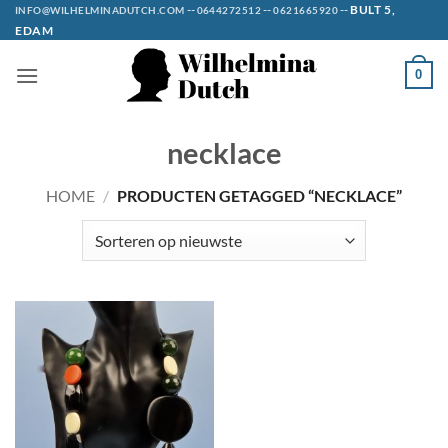
Ga
--
--
--
BULT 5,
INFO@WILHELMINADUTCH.COM
0644272512
0621665920
EDAM
naar
inhoud
0
necklace
HOME
/
PRODUCTEN GETAGGED “NECKLACE”