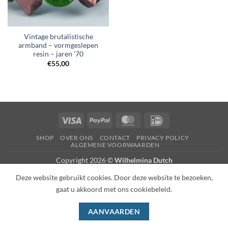
Vintage brutalistische
armband – vormgeslepen
resin – jaren ’70
€
55,00
Visa
PayPal
MasterCard
IDeal
SHOP
OVER ONS
CONTACT
PRIVACY POLICY
ALGEMENE VOORWAARDEN
Copyright 2026 ©
Wilhelmina Dutch
Deze website gebruikt cookies. Door deze website te bezoeken,
gaat u akkoord met ons cookiebeleid.
AANVAARDEN