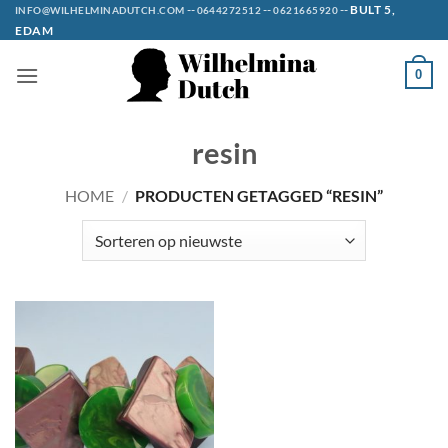
Ga
--
--
--
BULT 5,
INFO@WILHELMINADUTCH.COM
0644272512
0621665920
EDAM
naar
inhoud
0
resin
HOME
/
PRODUCTEN GETAGGED “RESIN”