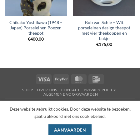
Chikako Yoshikawa (1948 –
Bob van Schie – Wit
Japan) Porseleinen Poezen
porseleinen design theepot
theepot
met vier theekoppen en
bakje
€
400,00
€
175,00
Visa
PayPal
MasterCard
IDeal
SHOP
OVER ONS
CONTACT
PRIVACY POLICY
ALGEMENE VOORWAARDEN
Copyright 2026 ©
Wilhelmina Dutch
Deze website gebruikt cookies. Door deze website te bezoeken,
gaat u akkoord met ons cookiebeleid.
AANVAARDEN