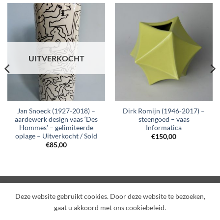
UITVERKOCHT
Jan Snoeck (1927-2018) –
Dirk Romijn (1946-2017) –
aardewerk design vaas ‘Des
steengoed – vaas
Hommes’ – gelimiteerde
Informatica
oplage – Uitverkocht / Sold
€
150,00
€
85,00
Visa
PayPal
MasterCard
IDeal
Deze website gebruikt cookies. Door deze website te bezoeken,
gaat u akkoord met ons cookiebeleid.
SHOP
OVER ONS
CONTACT
PRIVACY POLICY
ALGEMENE VOORWAARDEN