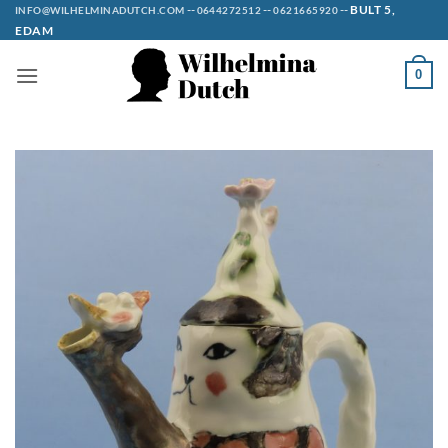
Ga
--
--
--
BULT 5,
INFO@WILHELMINADUTCH.COM
0644272512
0621665920
EDAM
naar
inhoud
0