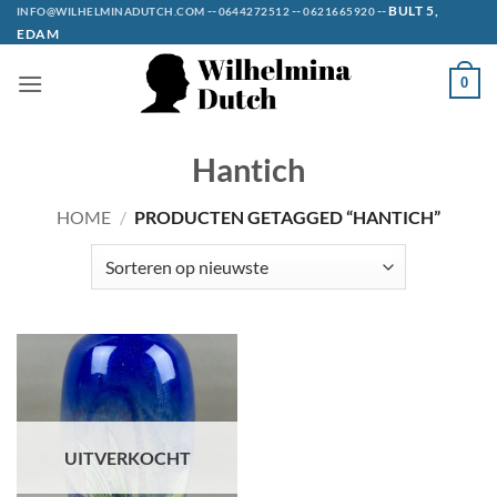
Ga
--
--
--
BULT 5,
INFO@WILHELMINADUTCH.COM
0644272512
0621665920
EDAM
naar
inhoud
0
Hantich
HOME
/
PRODUCTEN GETAGGED “HANTICH”
UITVERKOCHT