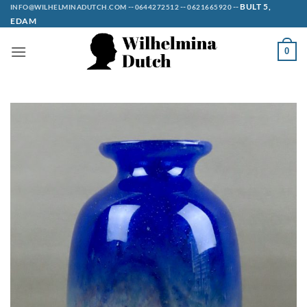
Ga
--
--
--
BULT 5,
INFO@WILHELMINADUTCH.COM
0644272512
0621665920
EDAM
naar
inhoud
0