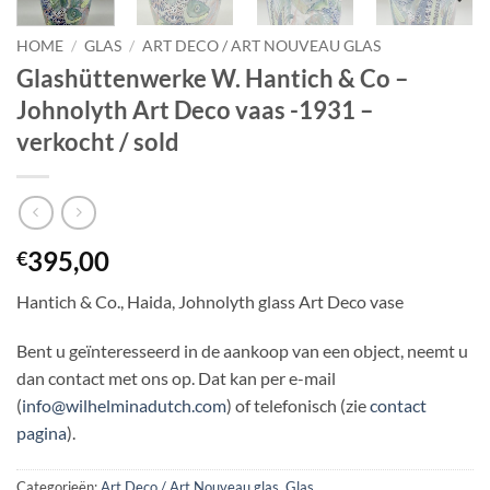
HOME
/
GLAS
/
ART DECO / ART NOUVEAU GLAS
Glashüttenwerke W. Hantich & Co –
Johnolyth Art Deco vaas -1931 –
verkocht / sold
395,00
€
Hantich & Co., Haida, Johnolyth glass Art Deco vase
Bent u geïnteresseerd in de aankoop van een object, neemt u
dan contact met ons op. Dat kan per e-mail
(
info@wilhelminadutch.com
) of telefonisch (zie
contact
pagina
).
Categorieën:
Art Deco / Art Nouveau glas
,
Glas