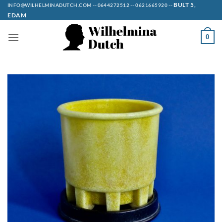
Ga
--
--
--
BULT 5,
INFO@WILHELMINADUTCH.COM
0644272512
0621665920
EDAM
naar
inhoud
0