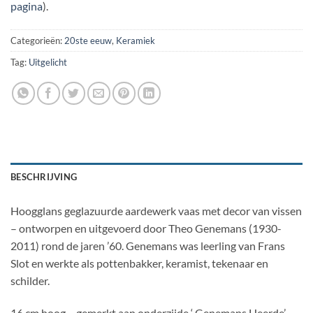
pagina
).
Categorieën:
20ste eeuw
,
Keramiek
Tag:
Uitgelicht
BESCHRIJVING
Hoogglans geglazuurde aardewerk vaas met decor van vissen
– ontworpen en uitgevoerd door Theo Genemans (1930-
2011) rond de jaren ’60. Genemans was leerling van Frans
Slot en werkte als pottenbakker, keramist, tekenaar en
schilder.
16 cm hoog – gemerkt aan onderzijde ‘ Genemans Heerde’.