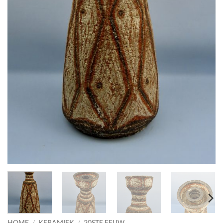
HOME
/
KERAMIEK
/
20STE EEUW