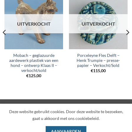
UITVERKOCHT
UITVERKOCHT
Mobach – geglazuurde
Porceleyne Fles Delft –
aardewerk plastiek van een
Henk Trumpie – presse-
hond – ontwerp Klaas II –
papier – Verkocht/Sold
verkocht/sold
€
115,00
€
125,00
Visa
PayPal
MasterCard
IDeal
Deze website gebruikt cookies. Door deze website te bezoeken,
gaat u akkoord met ons cookiebeleid.
SHOP
OVER ONS
CONTACT
PRIVACY POLICY
ALGEMENE VOORWAARDEN
AANVAARDEN