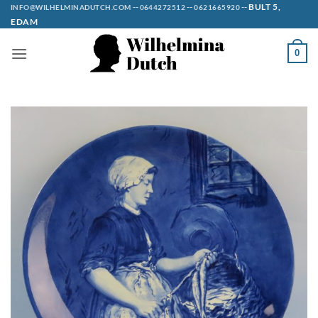
Ga
--
--
--
BULT 5,
INFO@WILHELMINADUTCH.COM
0644272512
0621665920
EDAM
naar
inhoud
0